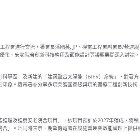
電工程署進行交流，獲署長潘國英, JP、機電工程署副署長/營運服
設施優化、安老院舍創新科技應用及節能設計等議題展開深入討論，
科專區」及新建的「建築整合太陽能（BIPV）系統」，對署方
刻印象。機電署亦分享多項榮獲國家級獎項的醫療工程創新技術
護理及護養安老院舍項目」，該項目預計於2027年落成，將積
院舍」。她同時表示，期望機電署在設施營運與效能管理上提供