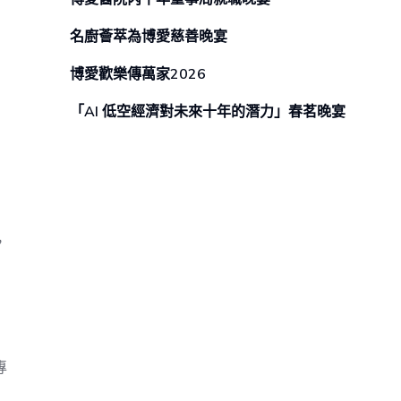
名廚薈萃為博愛慈善晚宴
博愛歡樂傳萬家2026
「AI 低空經濟對未來⼗年的潛⼒」春茗晚宴
，
專