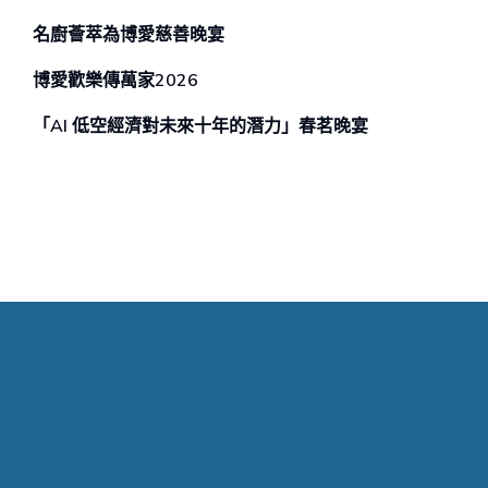
名廚薈萃為博愛慈善晚宴
博愛歡樂傳萬家2026
「AI 低空經濟對未來⼗年的潛⼒」春茗晚宴