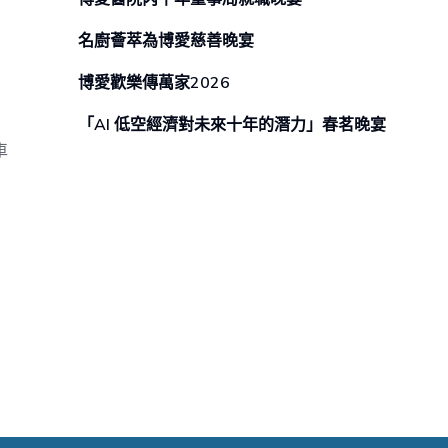
名廚薈萃為博愛慈善晚宴
博愛歡樂傳萬家2026
「AI 低空經濟對未來⼗年的潛⼒」春茗晚宴
車