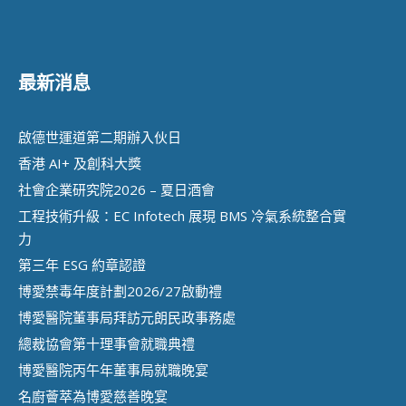
最新消息
啟德世運道第二期辦⼊伙⽇
香港 AI+ 及創科⼤獎
社會企業研究院2026 – 夏日酒會
工程技術升級：EC Infotech 展現 BMS 冷氣系統整合實
力
第三年 ESG 約章認證
博愛禁毒年度計劃2026/27啟動禮
博愛醫院董事局拜訪元朗民政事務處
總裁協會第十理事會就職典禮
博愛醫院丙午年董事局就職晚宴
名廚薈萃為博愛慈善晚宴