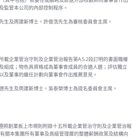
為（其中包括）就委任或續聘及辭退外部核數師向董事會作出
及監管本公司的內部控制程序。
先生及周建新博士。許俊浩先生為審核委員會主席。
載企業管治守則及企業管治報告第A.5.2段訂明的書面職權
及組成；物色具資格成為董事會成員的合適人選；評估獨立
以及董事的繼任計劃向董事會作出推薦意見。
德先生及周建新博士。吳泰榮博士為提名委員會主席。
已遵照創業板上市規則附錄十五所載企業管治守則及企業管治報
為就有關本集團所有董事及高級管理層的整體薪酬政策及結構向