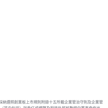
已採納遵照創業板上市規則附錄十五所載企業管治守則及企業管