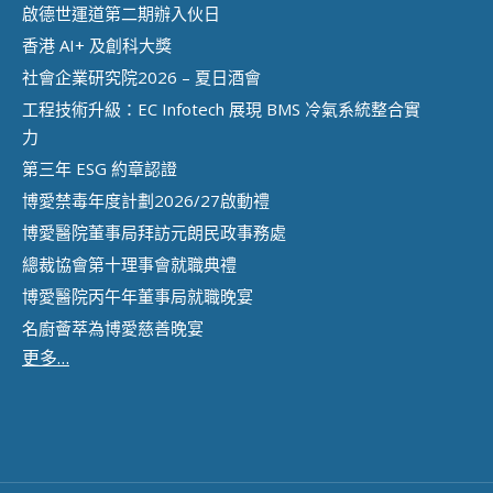
啟德世運道第二期辦⼊伙⽇
香港 AI+ 及創科⼤獎
社會企業研究院2026 – 夏日酒會
工程技術升級：EC Infotech 展現 BMS 冷氣系統整合實
力
第三年 ESG 約章認證
博愛禁毒年度計劃2026/27啟動禮
博愛醫院董事局拜訪元朗民政事務處
總裁協會第十理事會就職典禮
博愛醫院丙午年董事局就職晚宴
名廚薈萃為博愛慈善晚宴
更多…