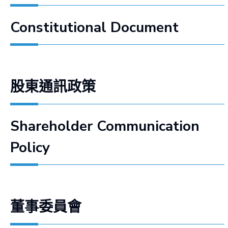
Constitutional Document
股東通訊政策
Shareholder Communication
Policy
董事委員會