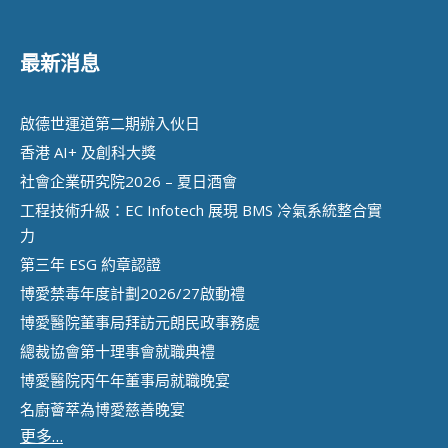
最新消息
啟德世運道第二期辦⼊伙⽇
香港 AI+ 及創科⼤獎
社會企業研究院2026 – 夏日酒會
工程技術升級：EC Infotech 展現 BMS 冷氣系統整合實
力
第三年 ESG 約章認證
博愛禁毒年度計劃2026/27啟動禮
博愛醫院董事局拜訪元朗民政事務處
總裁協會第十理事會就職典禮
博愛醫院丙午年董事局就職晚宴
名廚薈萃為博愛慈善晚宴
更多…