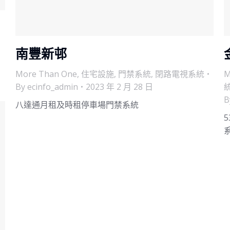
南豐新邨
More Than One
,
住宅設施
,
門禁系統
,
閉路電視系統
M
By
ecinfo_admin
2023 年 2 月 28 日
B
八達通月租及時租停車場門禁系統