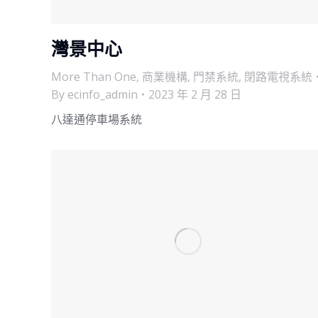
灣景中心
More Than One
,
商業機構
,
門禁系統
,
閉路電視系統
By
ecinfo_admin
2023 年 2 月 28 日
八達通停車場系統