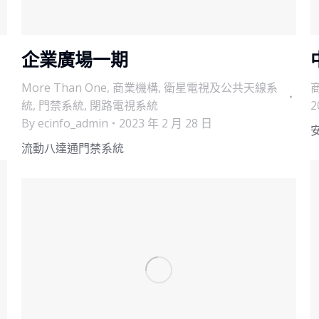
企業廣場一期
More Than One
,
商業機構
,
衛星電視及公共天線系
統
,
門禁系統
,
閉路電視系統
2
By
ecinfo_admin
2023 年 2 月 28 日
流動八達通門禁系統