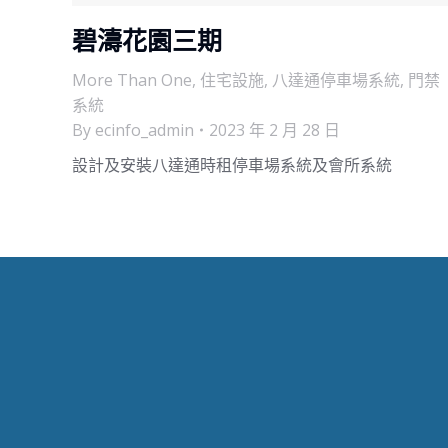
碧濤花園三期
More Than One
,
住宅設施
,
八達通停車場系統
,
門禁
系統
By
ecinfo_admin
2023 年 2 月 28 日
設計及安裝八達通時租停車場系統及會所系統