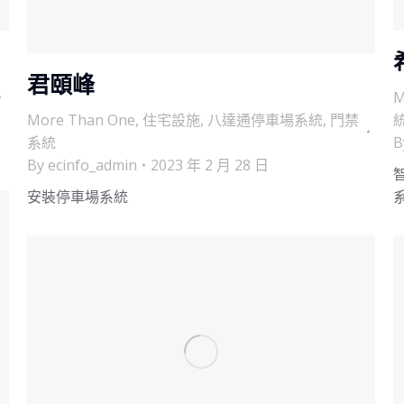
君頤峰
M
More Than One
,
住宅設施
,
八達通停車場系統
,
門禁
系統
B
By
ecinfo_admin
2023 年 2 月 28 日
安裝停車場系統