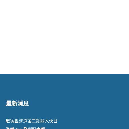
最新消息
啟德世運道第二期辦⼊伙⽇
香港 AI+ 及創科⼤獎