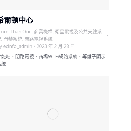
希爾頓中心
ore Than One
,
商業機構
,
衛星電視及公共天線系
統
,
門禁系統
,
閉路電視系統
y
ecinfo_admin
2023 年 2 月 28 日
智能咭、閉路電視、商場Wi-Fi網絡系統、等離子顯示
系統