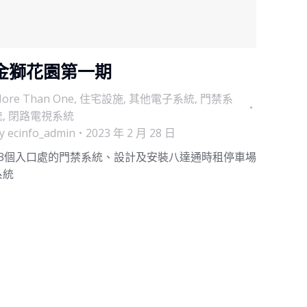
金獅花園第一期
ore Than One
,
住宅設施
,
其他電子系統
,
門禁系
統
,
閉路電視系統
y
ecinfo_admin
2023 年 2 月 28 日
53個入口處的門禁系統、設計及安裝八達通時租停車場
系統